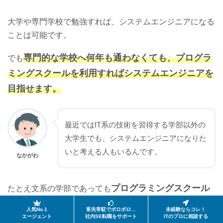
大学や専門学校で勉強すれば、システムエンジニアになる
ことは可能です。
専門的な学校へ何年も通わなくても、プログラ
でも
ミングスクールを利用すればシステムエンジニアを
目指せます。
最近ではIT系の技術を習得する学部以外の
大学生でも、システムエンジニアになりた
いと考える人もいるんです。
なかがわ
プログラミングスクール
たとえ文系の学部であっても
で勉強すれば、学習した内容を就職活動でアピール
人気No.1
客先常駐でボロボロ…
未経験ならコレ！
できます。
エージェント
社内SE転職をサポート
ITのプロに相談する