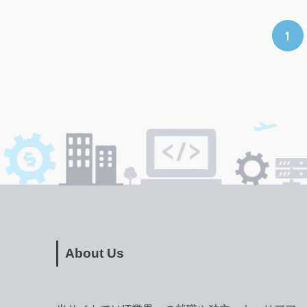
1
About Us