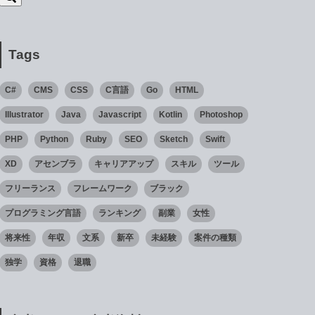
Tags
C#
CMS
CSS
C言語
Go
HTML
Illustrator
Java
Javascript
Kotlin
Photoshop
PHP
Python
Ruby
SEO
Sketch
Swift
XD
アセンブラ
キャリアアップ
スキル
ツール
フリーランス
フレームワーク
ブラック
プログラミング言語
ランキング
副業
女性
将来性
年収
文系
新卒
未経験
案件の種類
独学
資格
退職