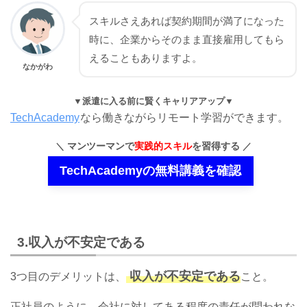
スキルさえあれば契約期間が満了になった
時に、企業からそのまま直接雇用してもら
えることもありますよ。
なかがわ
派遣に入る前に賢くキャリアアップ
TechAcademy
なら働きながらリモート学習ができます。
マンツーマンで
実践的スキル
を習得する
TechAcademyの無料講義を確認
3.収入が
不安定である
収入が不安定である
3つ目のデメリットは、
こと。
正社員のように、会社に対してある程度の責任が問われな