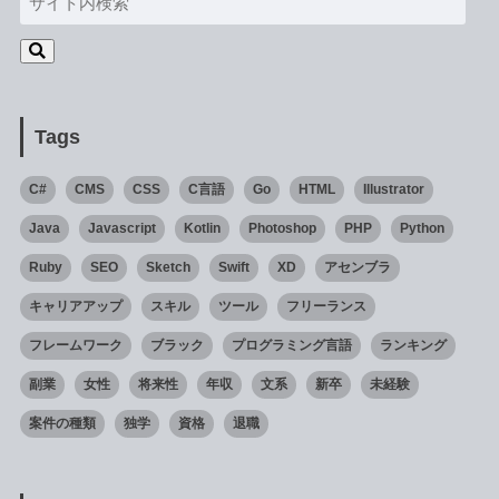
Tags
C#
CMS
CSS
C言語
Go
HTML
Illustrator
Java
Javascript
Kotlin
Photoshop
PHP
Python
Ruby
SEO
Sketch
Swift
XD
アセンブラ
キャリアアップ
スキル
ツール
フリーランス
フレームワーク
ブラック
プログラミング言語
ランキング
副業
女性
将来性
年収
文系
新卒
未経験
案件の種類
独学
資格
退職