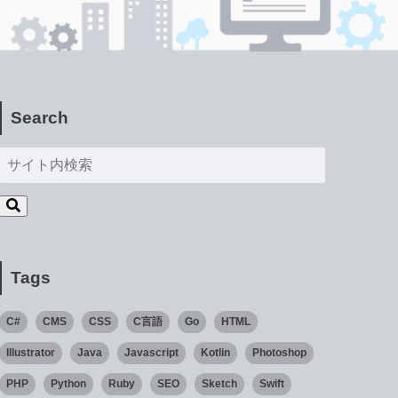
Search
Tags
C#
CMS
CSS
C言語
Go
HTML
Illustrator
Java
Javascript
Kotlin
Photoshop
PHP
Python
Ruby
SEO
Sketch
Swift