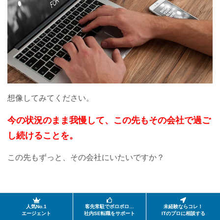
想像してみてください。
今の状況のまま我慢して、この先もその会社で過ご
し続けることを。
この先もずっと、その会社にいたいですか？
あなたの人生の中で、一番若いのは今です。
人気No.1
客先常駐でボロボロ…
未経験ならコレ！
エージェント
社内SE転職をサポート
ITのプロに相談する