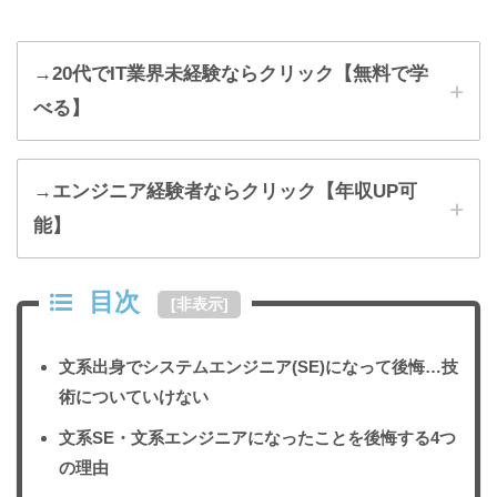
→20代でIT業界未経験ならクリック【無料で学
べる】
ウズキャ
→エンジニア経験者ならクリック【年収UP可
リIT
能】
無料で
プログラミング言語も学べます…!!!
目次
マイナビIT AGENT
[
非表示
]
文系出身でシステムエンジニア(SE)になって後悔…技
術についていけない
文系SE・文系エンジニアになったことを後悔する4つ
の理由