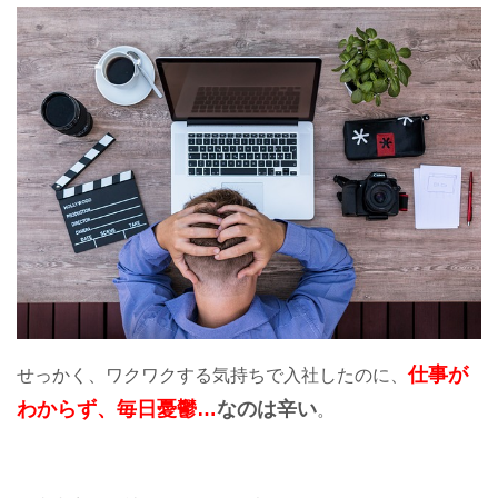
仕事が
せっかく、ワクワクする気持ちで入社したのに、
紹介求人の年収UP!!
わからず、毎日憂鬱…
なのは辛い
。
現状を伝えて無料で求人ゲット